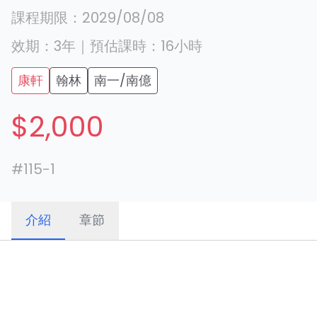
課程期限：
2029/08/08
效期：
3年
｜
預估課時：
16
小時
康軒
翰林
南一/南億
$2,000
#
115-1
介紹
章節