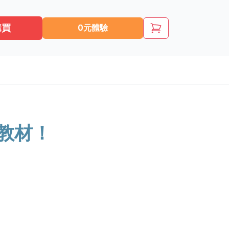
購買
0元體驗
教材！
！