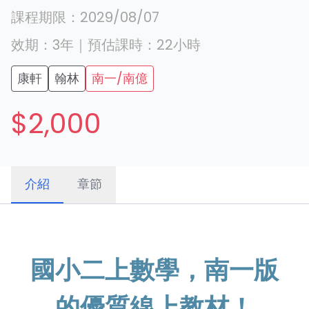
課程期限：
2029/08/07
效期：
3年
｜
預估課時：
22
小時
康軒
翰林
南一/南億
$2,000
介紹
章節
國小二上數學，南一版
的優質線上教材！