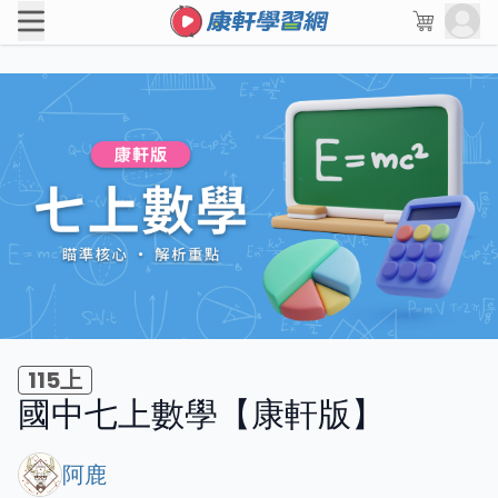
115上
國中七上數學【康軒版】
阿鹿