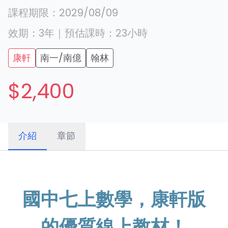
課程期限：
2029/08/09
效期：
3年
｜
預估課時：
23
小時
康軒
南一/南億
翰林
$2,400
介紹
章節
國中七上數學，康軒版
的優質線上教材！