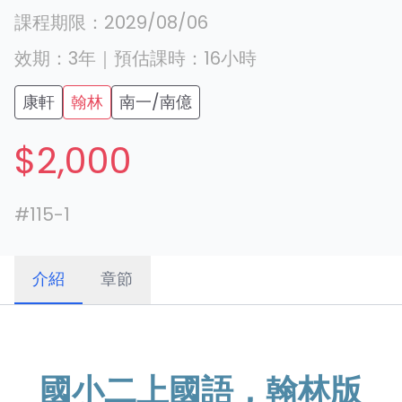
課程期限：
2029/08/06
效期：
3年
｜
預估課時：
16
小時
康軒
翰林
南一/南億
$2,000
#
115-1
介紹
章節
國小二上國語，翰林版