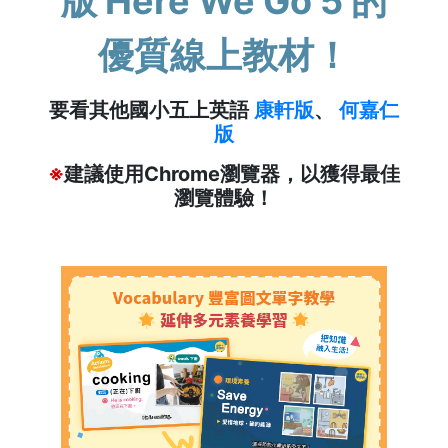
版 Here We Go 5 的
優質線上教材！
要看其他國小五上英語
康軒版
、
何嘉仁
版
※
建議使用Chrome瀏覽器，以獲得最佳
瀏覽體驗！