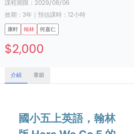
課程期限：
2029/08/06
效期：
3年
｜
預估課時：
12
小時
康軒
翰林
何嘉仁
$2,000
介紹
章節
國小五上英語，翰林