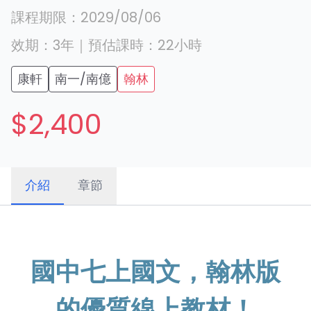
課程期限：
2029/08/06
效期：
3年
｜
預估課時：
22
小時
康軒
南一/南億
翰林
$2,400
介紹
章節
國中七上國文，翰林版
的優質線上教材！