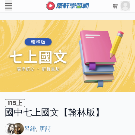
115上
國中七上國文【翰林版】
呂緋
,
唐詩