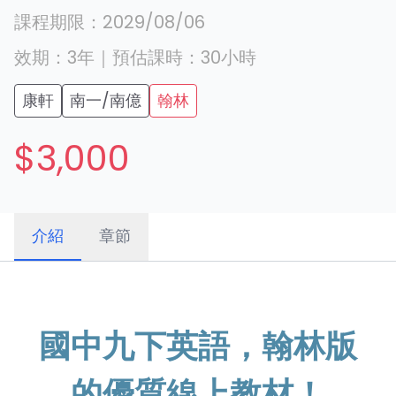
課程期限：
2029/08/06
效期：
3年
｜
預估課時：
30
小時
康軒
南一/南億
翰林
$3,000
介紹
章節
國中九下英語，翰林版
的優質線上教材！