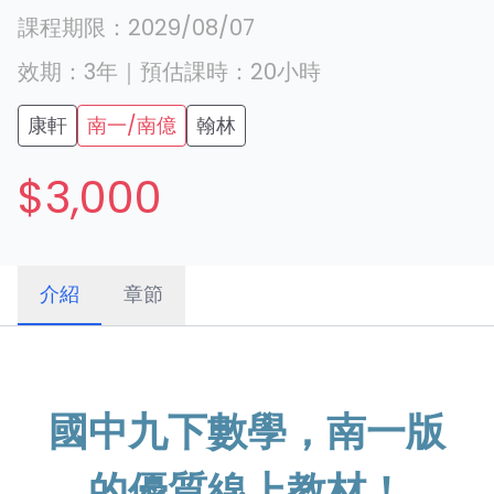
課程期限：
2029/08/07
效期：
3年
｜
預估課時：
20
小時
康軒
南一/南億
翰林
$3,000
介紹
章節
國中九下數學，南一版
的優質線上教材！