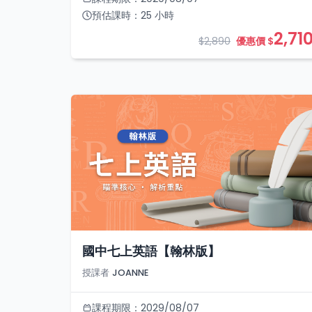
預估課時：
25
小時
2,71
$2,890
優惠價 $
國中七上英語【翰林版】
授課者
JOANNE
課程期限：
2029/08/07