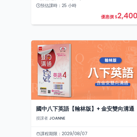
預估課時：
25
小時
2,40
優惠價 $
國中八下英語【翰林版】+ 金安雙向溝通
授課者
JOANNE
課程期限：
2029/08/07