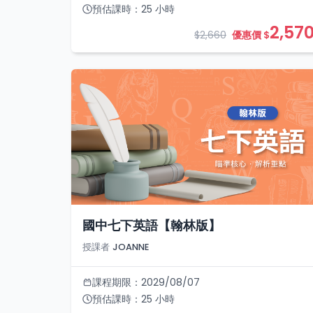
預估課時：
25
小時
2,57
$2,660
優惠價 $
國中七下英語【翰林版】
授課者
JOANNE
課程期限：
2029/08/07
預估課時：
25
小時