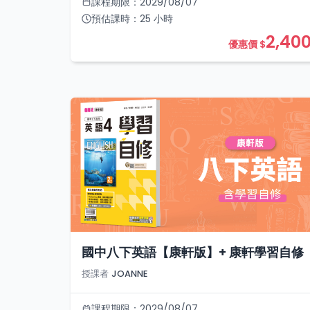
課程期限：
2029/08/07
預估課時：
25
小時
2,40
優惠價 $
國中八下英語【康軒版】+ 康軒學習自修
授課者
JOANNE
課程期限：
2029/08/07