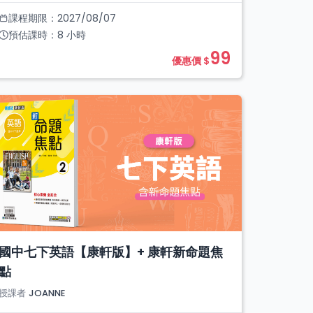
課程期限：
2027/08/07
預估課時：
8
小時
99
優惠價 $
國中七下英語【康軒版】+ 康軒新命題焦
點
授課者
JOANNE