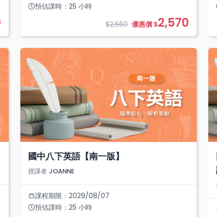
預估課時：
25
小時
0
2,570
$2,660
優惠價 $
國中八下英語【南一版】
授課者
JOANNE
課程期限：
2029/08/07
預估課時：
25
小時