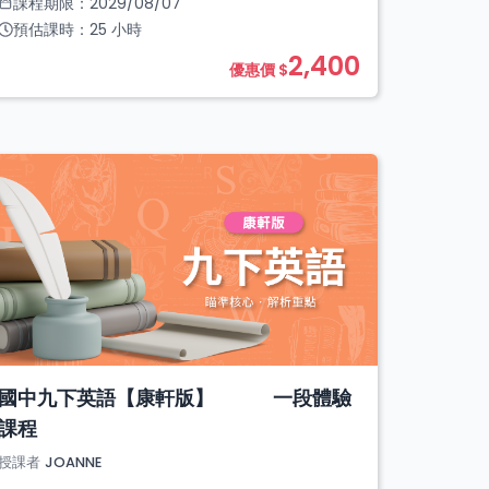
課程期限：
2029/08/07
預估課時：
25
小時
2,400
優惠價 $
國中九下英語【康軒版】 一段體驗
課程
授課者
JOANNE