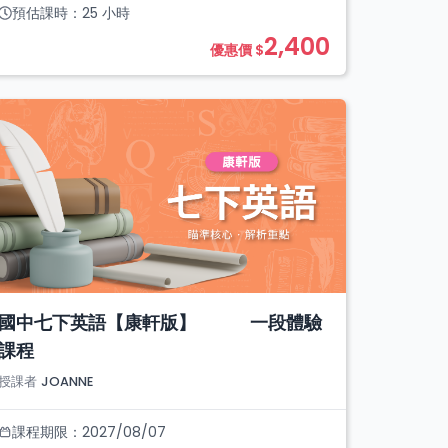
預估課時：
25
小時
2,400
優惠價 $
國中七下英語【康軒版】 一段體驗
課程
授課者
JOANNE
課程期限：
2027/08/07