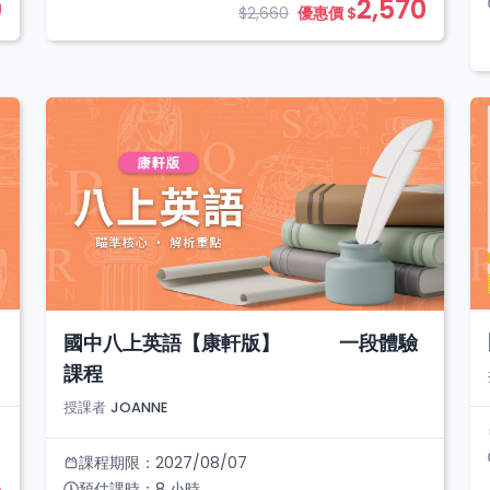
2,570
0
$2,660
優惠價 $
國中八上英語【康軒版】 一段體驗
課程
授課者
JOANNE
課程期限：
2027/08/07
預估課時：
8
小時