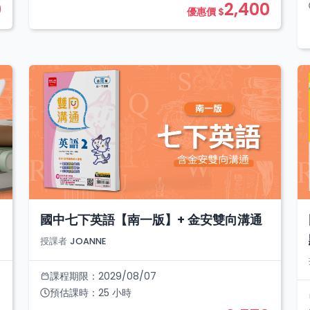
0
2,400
優惠價 $
國中七下英語【南一版】+ 金安雙向溝通
授課者
JOANNE
課程期限：
2029/08/07
預估課時：
25
小時