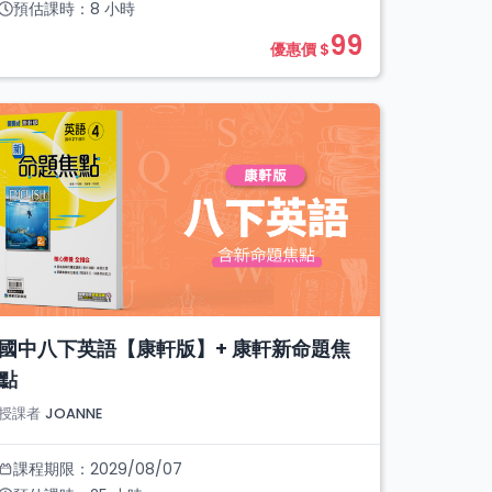
預估課時：
8
小時
99
優惠價 $
國中八下英語【康軒版】+ 康軒新命題焦
點
授課者
JOANNE
課程期限：
2029/08/07