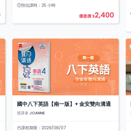
預估課時：
25
小時
0
2,400
優惠價 $
國中八下英語【南一版】+ 金安雙向溝通
授課者
JOANNE
課程期限：
2029/08/07