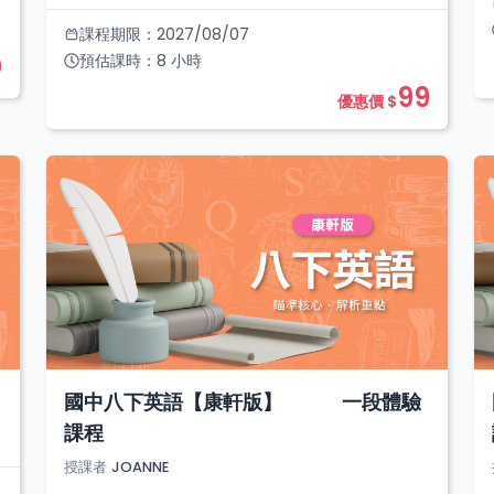
課程期限：
2027/08/07
0
預估課時：
8
小時
99
優惠價 $
國中八下英語【康軒版】 一段體驗
課程
授課者
JOANNE