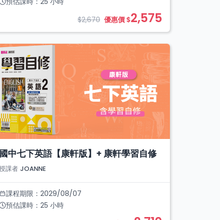
預估課時：
25
小時
2,575
$2,670
優惠價 $
國中七下英語【康軒版】+ 康軒學習自修
授課者
JOANNE
課程期限：
2029/08/07
預估課時：
25
小時