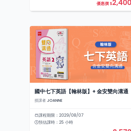
2,40
優惠價 $
國中七下英語【翰林版】+ 金安雙向溝通
授課者
JOANNE
課程期限：
2029/08/07
預估課時：
25
小時