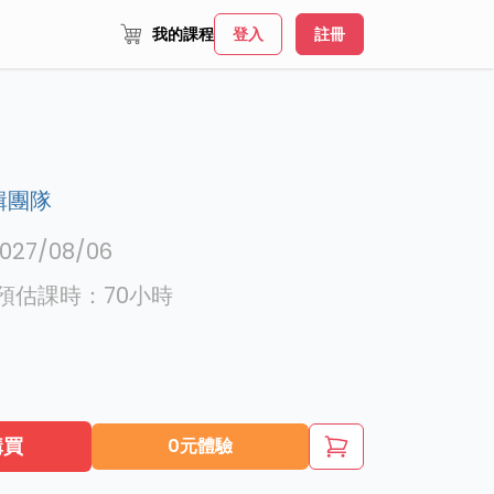
我的課程
登入
註冊
】
輯團隊
027/08/06
預估課時：
70
小時
購買
0元體驗