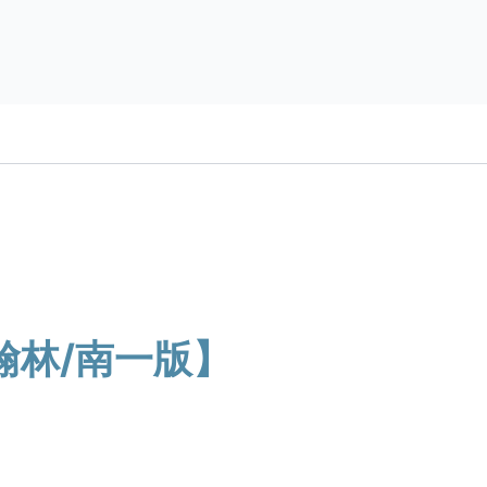
翰林/南一版】
！