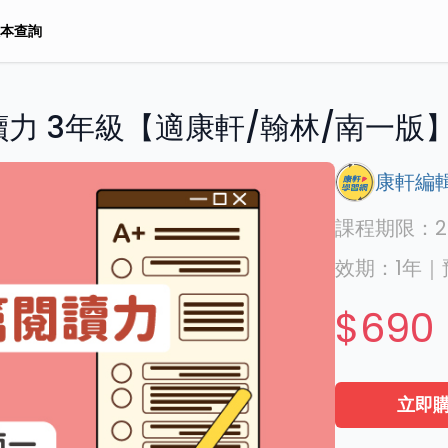
本查詢
力 3年級【適康軒/翰林/南一版
康軒編
課程期限：
2
效期：
1年
｜
$690
立即