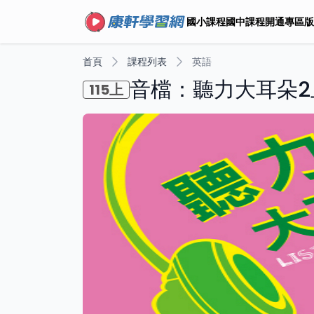
國小課程
國中課程
開通專區
版
首頁
課程列表
英語
音檔：聽力大耳朵2
115上