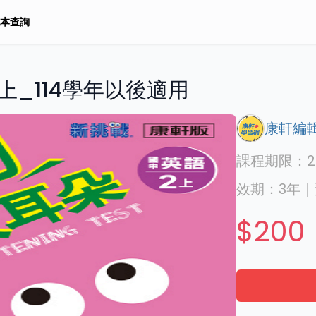
本查詢
上_114學年以後適用
康軒編
課程期限：
2
效期：
3年
｜
$200