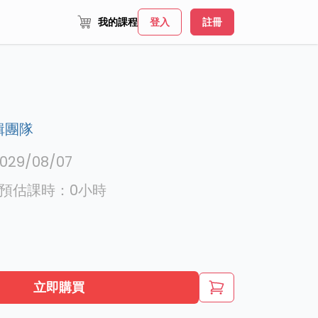
我的課程
登入
註冊
輯團隊
029/08/07
預估課時：
0
小時
立即購買