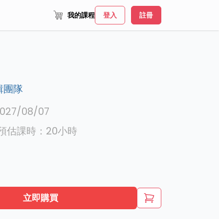
我的課程
登入
註冊
輯團隊
027/08/07
預估課時：
20
小時
立即購買