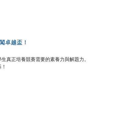
勇闖卓越盃！
學生真正培養競賽需要的素養力與解題力。
基！