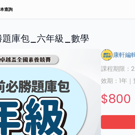
本查詢
勝題庫包_六年級_數學
康軒編
課程期限：
2
效期：
1年
｜
$800