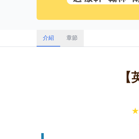
介紹
章節
【