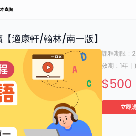
本查詢
讀【適康軒/翰林/南一版】
課程期限：
2
效期：
1年
｜
$500
立即