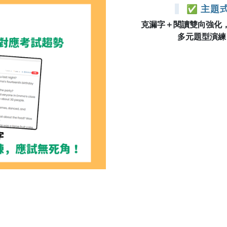
✅ 主題
克漏字＋閱讀雙向強化
多元題型演練