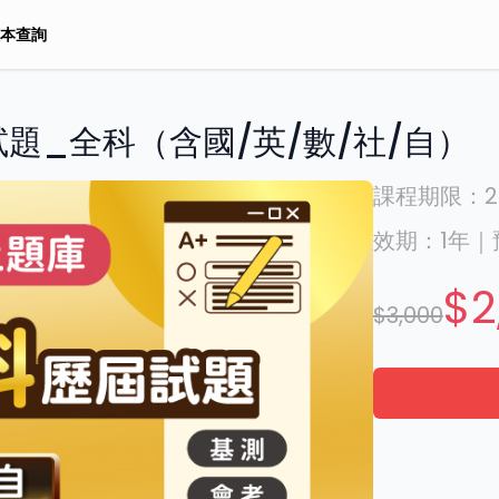
本查詢
題_全科（含國/英/數/社/自）
課程期限：
2
效期：
1年
｜
$2
$3,000