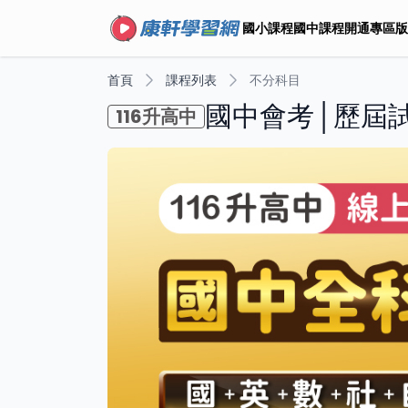
國小課程
國中課程
開通專區
版
首頁
課程列表
不分科目
國中會考│歷屆試
116升高中