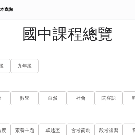
本查詢
國中課程總覽
級
九年級
語
數學
自然
社會
閩客語
進度
素養主題
卓越盃
會考衝刺
段考複習