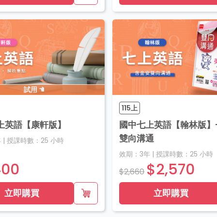
試用
115上
上英語【康軒版】
國中七上英語【翰林版】+
雙向溝通
年
|
授課時數：
25
小時
效期：
3年
|
授課時數：
25
小時
400
$2,570
$2,660
立即購買
立即購買