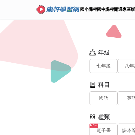
國小課程
國中課程
開通專區
版
年級
七年級
八年
科目
國語
英
種類
電子書
課本