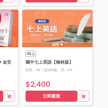
試用
115上
 金安
國中七上英語【翰林版】
效期：
3年
|
授課時數：
25
小時
$2,400
立即購買