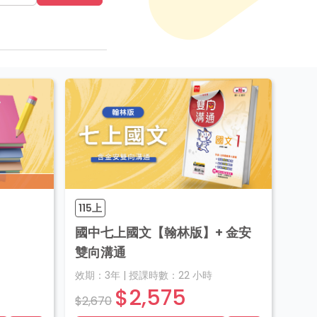
115上
國中七上國文【翰林版】+ 金安
雙向溝通
效期：
3年
|
授課時數：
22
小時
$2,575
$2,670