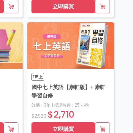
立即購買
115上
國中七上英語【康軒版】+ 康軒
學習自修
效期：
3年
|
授課時數：
25
小時
$2,710
$2,920
立即購買