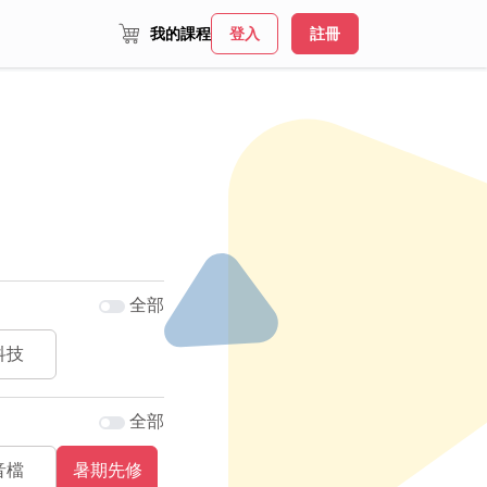
我的課程
登入
註冊
全部
科技
全部
音檔
暑期先修