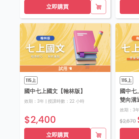
立即購買
試用
115上
115上
國中七上國文【翰林版】
國中七
雙向溝
效期：
3年
|
授課時數：
22
小時
效期：
3
$2,400
$2,670
立即購買