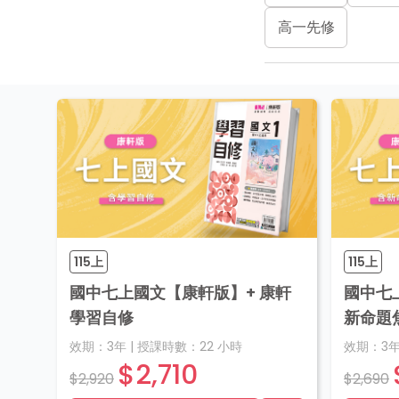
高一先修
115上
115上
國中七上國文【康軒版】+ 康軒
國中七
學習自修
新命題
效期：
3年
|
授課時數：
22
小時
效期：
3
$2,710
$2,920
$2,690