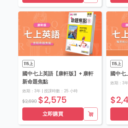
115上
115上
國中七上英語【康軒版】+ 康軒
國中七
新命題焦點
效期：
3
效期：
3年
|
授課時數：
25
小時
$2,575
$2,
$2,690
立即購買