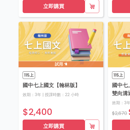
立即購買
試用
115上
115上
國中七上國文【翰林版】
國中七
雙向溝
效期：
3年
|
授課時數：
22
小時
效期：
3
$2,400
$2,670
立即購買