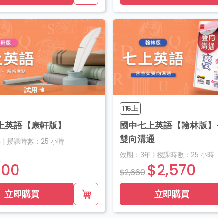
試用
115上
上英語【康軒版】
國中七上英語【翰林版】+
雙向溝通
年
|
授課時數：
25
小時
效期：
3年
|
授課時數：
25
小時
400
$2,570
$2,660
立即購買
立即購買