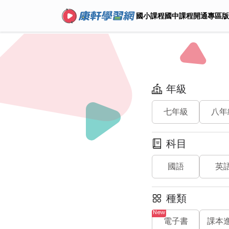
國小課程
國中課程
開通專區
版
年級
七年級
八年
科目
國語
英
種類
電子書
課本