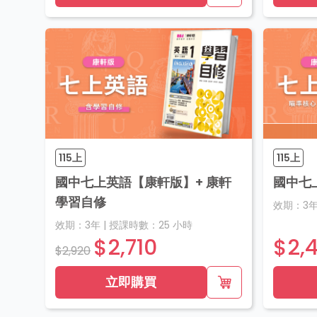
115上
115上
國中七上英語【康軒版】+ 康軒
國中七
學習自修
效期：
3
效期：
3年
|
授課時數：
25
小時
$2,710
$2,
$2,920
立即購買