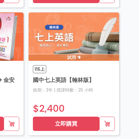
試用
115上
 金安
國中七上英語【翰林版】
效期：
3年
|
授課時數：
25
小時
$2,400
立即購買