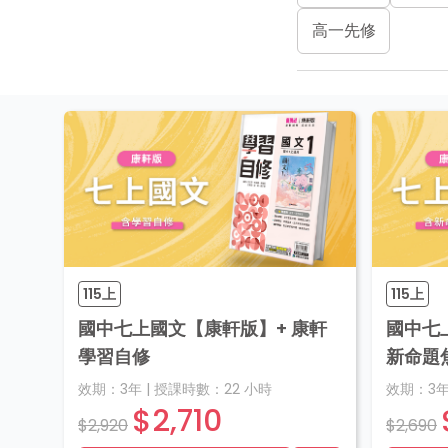
高一先修
115上
115上
國中七上國文【康軒版】+ 康軒
國中七
學習自修
新命題
效期：
3年
|
授課時數：
22
小時
效期：
3
$2,710
$2,920
$2,690