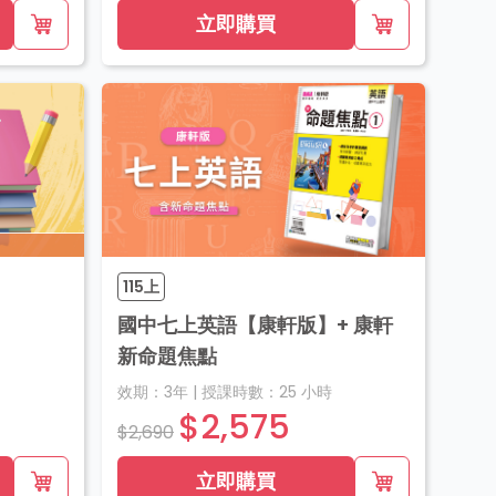
立即購買
115上
國中七上英語【康軒版】+ 康軒
新命題焦點
效期：
3年
|
授課時數：
25
小時
$2,575
$2,690
立即購買