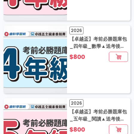
2026
【卓越盃】考前必勝題庫包
_四年級_數學▲送考後影
音解題
$800
2026
【卓越盃】考前必勝題庫包
_五年級_閱讀▲送考後影
音解題
$800