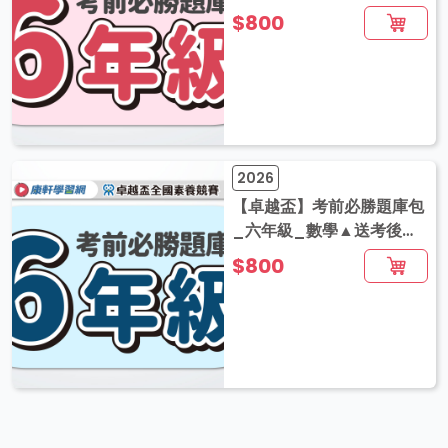
音解題
$800
2026
【卓越盃】考前必勝題庫包
_六年級_數學▲送考後影
音解題
$800