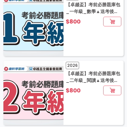
【卓越盃】考前必勝題庫包
_一年級_數學▲送考後影
音解題
$800
2026
【卓越盃】考前必勝題庫包
_二年級_閱讀▲送考後影
音解題
$800