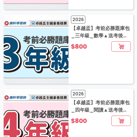
2026
【卓越盃】考前必勝題庫包
_三年級_數學▲送考後影
音解題
$800
2026
【卓越盃】考前必勝題庫包
_四年級_閱讀▲送考後影
音解題
$800