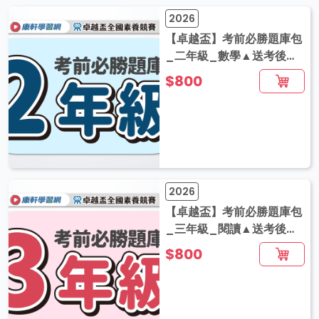
2026
【卓越盃】考前必勝題庫包
_二年級_數學▲送考後影
音解題
$800
2026
【卓越盃】考前必勝題庫包
_三年級_閱讀▲送考後影
音解題
$800