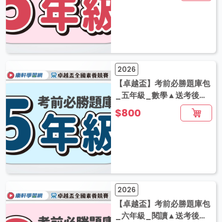
2026
【卓越盃】考前必勝題庫包
_五年級_數學▲送考後影
音解題
$800
2026
【卓越盃】考前必勝題庫包
_六年級_閱讀▲送考後影